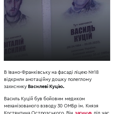
В Івано-Франківську на фасаді ліцею №18
відкрили анотаційну дошку полеглому
захиснику
Василеві Куцію.
Василь Куцій був бойовим медиком
механізованого взводу 30 ОМБр ім. Князя
Костянтина Острозського. Він
загинув
під час