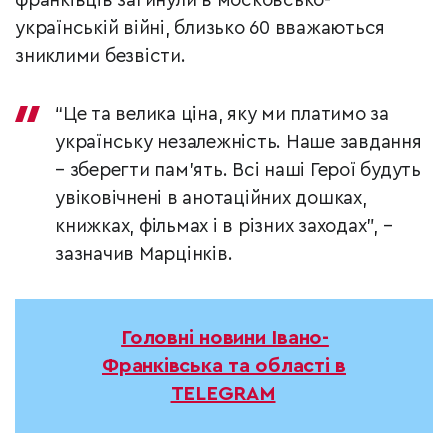
франківців загинули в московсько-
українській війні, близько 60 вважаються
зниклими безвісти.
“Це та велика ціна, яку ми платимо за
українську незалежність. Наше завдання
– зберегти пам’ять. Всі наші Герої будуть
увіковічнені в анотаційних дошках,
книжках, фільмах і в різних заходах”, –
зазначив Марцінків.
Головні новини Івано-
Франківська та області в
TELEGRAM