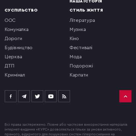
НАША ІСТОРІЯ
СУСПІЛЬСТВО
СТИЛЬ ЖИТТЯ
ООС
література
комуналка
музика
Дороги
кіно
будівництво
фестивалі
церква
мода
ДТП
подорожі
кримінал
Карпати
Всі права застережено. Повне або часткове використання матеріалів
інтернет-видання «КУРС» дозволяється тільки за умови активного,
прямого, відкритого для пошукових систем гіперпосилання на