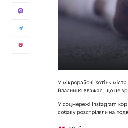
У мікрорайоні Хотінь міста
Власниця вважає, що це зро
У соцмережі Instagram ко
собаку розстріляли на подві