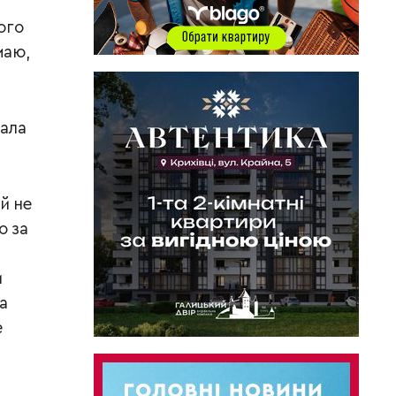
ого
маю,
вала
й не
о за
и
а
е