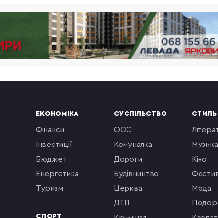
ЕКОНОМІКА
СУСПІЛЬСТВО
СТИЛЬ
фінанси
ООС
літера
інвестиції
комуналка
музика
бюджет
Дороги
кіно
енергетика
будівництво
фестив
туризм
церква
мода
ДТП
подор
СПОРТ
кримінал
Карпат