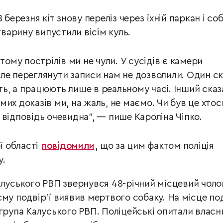
 березня кіт знову переліз через їхній паркан і со
тварину випустили вісім куль.
 тому пострілів ми не чули. У сусідів є камери
ле переглянути записи нам не дозволили. Один ск
ь, а працюють лише в реальному часі. Інший сказ
их доказів ми, на жаль, не маємо. Чи був це хтос
 відповідь очевидна”, — пише Кароліна Чіпко.
ї області
повідомили
, що за цим фактом поліція
у.
алуського РВП звернувся 48-річний місцевий чолов
му подвір’ї виявив мертвого собаку. На місце под
 група Калуського РВП. Поліцейські опитали власн