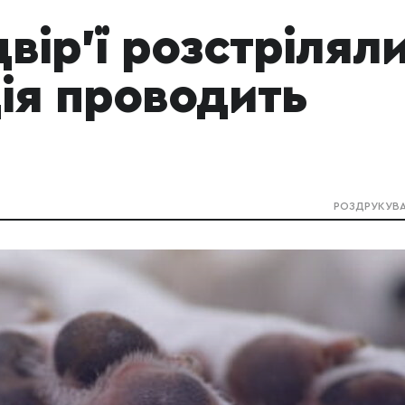
вір'ї розстрілял
ія проводить
РОЗДРУКУВ