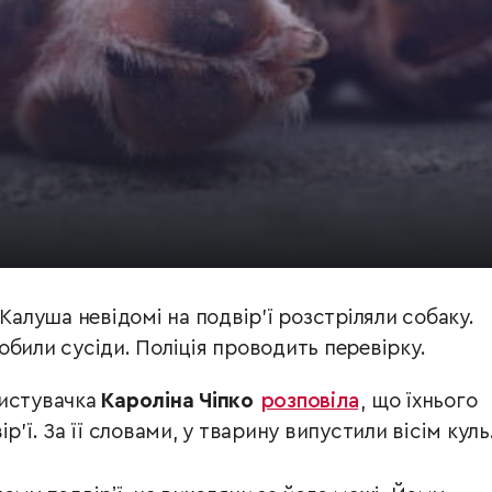
 Калуша невідомі на подвір’ї розстріляли собаку.
били сусіди. Поліція проводить перевірку.
ристувачка
Кароліна
Чіпко
розповіла
, що їхнього
р’ї. За її словами, у тварину випустили вісім куль