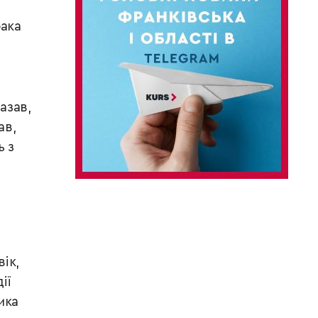
бака
азав,
ав,
ь з
ік,
ії
ика