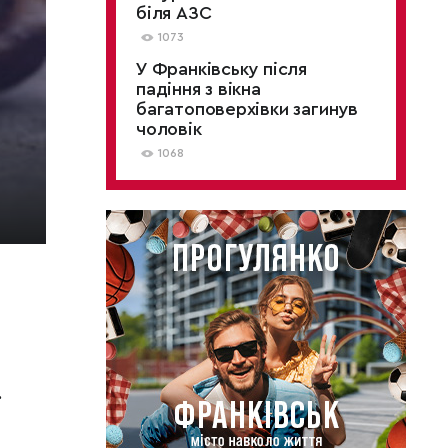
біля АЗС
1073
У Франківську після
падіння з вікна
багатоповерхівки загинув
чоловік
1068
.