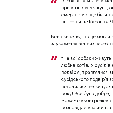
“Собака гуляв по власн
прилетіло вісім куль, 
смерті. Чи є ще більш 
ні!” — пише Кароліна Ч
Вона вважає, що це могли 
зауваження від них через те
“Не всі собаки живуть 
любив котів. У сусідів 
подвірʼя, траплялися в
сусідського подвірʼя з
погодилися не випускат
року! Все було добре, 
можемо вконтролювати 
розповідає власниця с