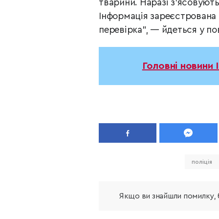
тварини. Наразі з’ясовують
Інформація зареєстрована 
перевірка”, — йдеться у пов
Головні новини 
поліція
Якщо ви знайшли помилку, б