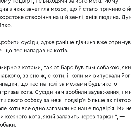
ому подвірʼї, не виходячи за його межі. Йому
одна з яких зачепила мозок, що й стало причиною й
жорстоке створіння на цій землі, аніж людина. Ду
іпко.
зробити сусіди, адже раніше дівчина вже отриму
, що пес нападав на котів.
мирно з котами, так от Барс був тим собакою, яки
навколо, звісно ж, є коти, і, коли ми випускали йог
ипадки, що пес на полі за межами будь-якого
агризав кота. Сусіди нам зробили зауваження, і м
и свого собаку за межі подвірʼя більше як півтор
але коти все одно залазили на наше подвірʼя. Ми н
кожного кота, який залазить через паркан”, —
обаки.