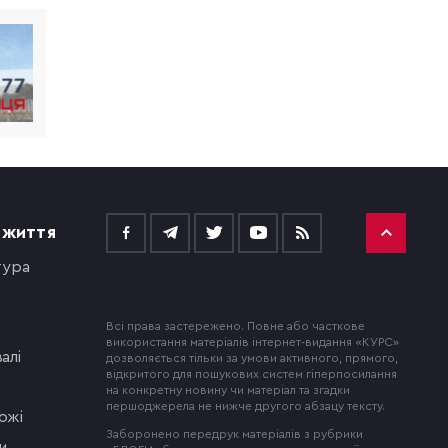
 ЖИТТЯ
тура
Всі права застережено. Повне або часткове
використання матеріалів інтернет-видання «КУРС»
алі
дозволяється тільки за умови активного, прямого,
відкритого для пошукових систем гіперпосилання
на конкретну новину чи матеріал та згадки
першоджерела не нижче другого абзацу тексту.
ожі
Заборонено передрук матеріалів з рубрики
и