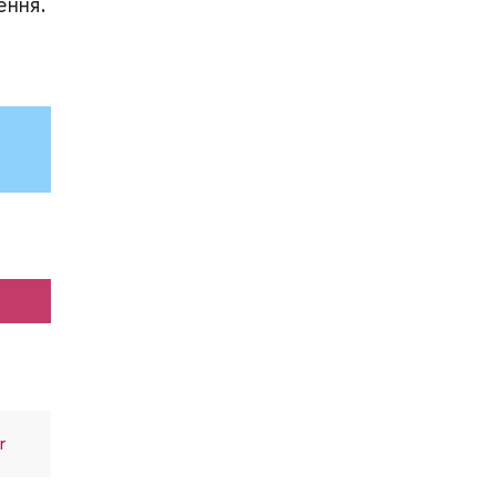
ення.
r