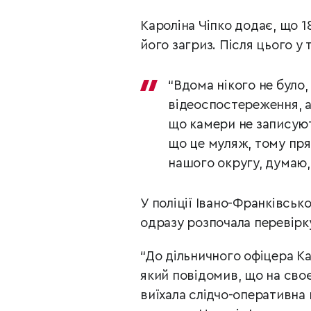
Кароліна Чіпко додає, що 18
його загриз. Після цього у 
“Вдома нікого не було,
відеоспостереження, а
що камери не записуют
що це муляж, тому прям
нашого округу, думаю,
У поліції Івано-Франківсько
одразу розпочала перевірк
“До дільничного офіцера К
який повідомив, що на своє
виїхала слідчо-оперативна