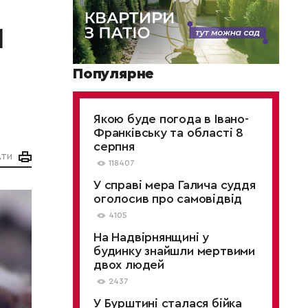
и
Популярне
Якою буде погода в Івано-
Франківську та області 8
серпня
АТИ
118407
У справі мера Галича суддя
оголосив про самовідвід
4105
На Надвірнянщині у
будинку знайшли мертвими
двох людей
2437
У Бурштині сталася бійка