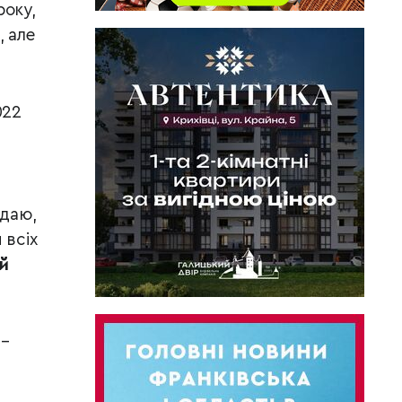
року,
, але
022
.
адаю,
 всіх
й
 –