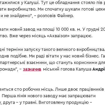
тажилися у Калуші. Тут це обладнання стояло пів 
ати виробництво. Ми спочатку шукали готові цехи
и не знайдемо”, – розповів Файнер.
ти новий завод на площі 10 000 кв. м. У грудні 2
тво. Вже через місяць «Акваізол» запрацює.
ні терміни запуску такого великого виробництва
ив подібне. Ми раді вітати у нас новий бізнес. Г
партнерські взаємини, що стануть корисними для
ромади”, –
зазначив
міський голова Калуша
Андрі
виться сто робочих місць. Лише двоє працівників
і. Перша лінія нового заводу має запрацювати
у, друга – у травні. Виготовлену продукцію –