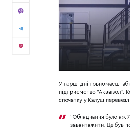
У перші дні повномасштабн
підприємство “Акваізол”. 
спочатку у Калуш перевезл
“Обладнання було аж 70
завантажити. Це був по