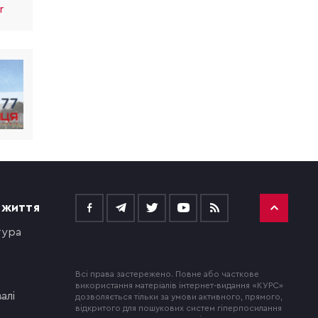
r
 ЖИТТЯ
тура
Всі права застережено. Повне або часткове
використання матеріалів інтернет-видання «КУРС»
алі
дозволяється тільки за умови активного, прямого,
відкритого для пошукових систем гіперпосилання