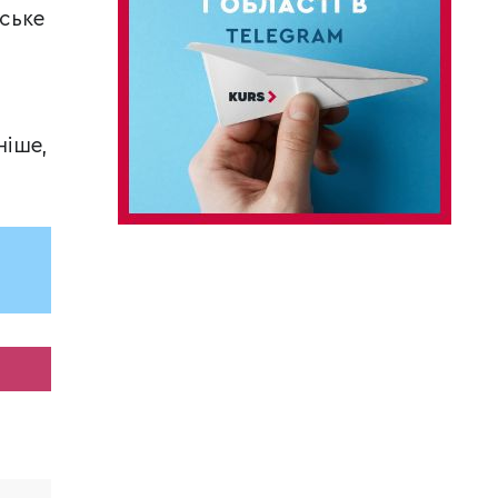
уське
ніше,