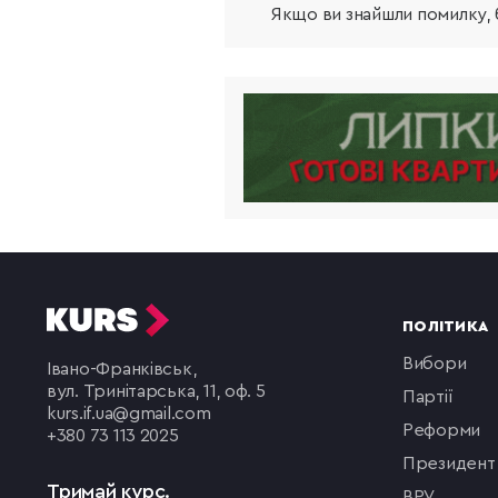
Якщо ви знайшли помилку, б
ПОЛІТИКА
вибори
Івано-Франківськ,
вул. Тринітарська, 11, оф. 5
партії
kurs.if.ua@gmail.com
реформи
+380 73 113 2025
президент
Тримай курс.
ВРУ