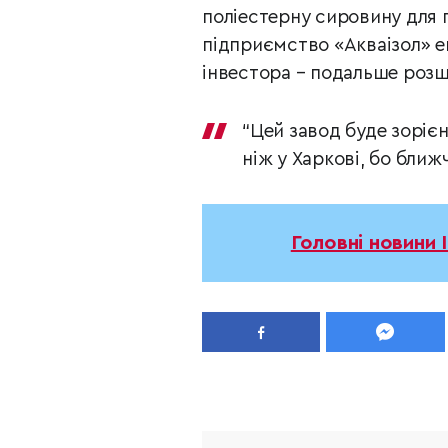
поліестерну сировину для п
підприємство «Акваізол» е
інвестора – подальше розш
“Цей завод буде зорієн
ніж у Харкові, бо ближ
Головні новини 