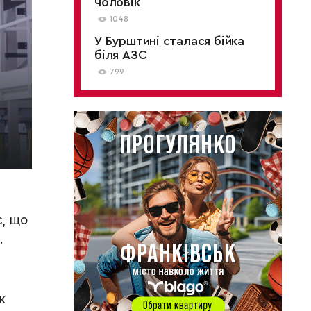
чоловік
1048
У Бурштині сталася бійка
біля АЗС
799
, що
.
к