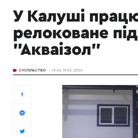
У Калуші прац
релоковане пі
"Акваізол"
СУСПІЛЬСТВО
13:43, 19.03, 2024