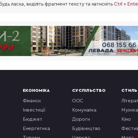
удь ласка, виділіть фрагмент тексту та натисніть
Ctrl + Ente
ЕКОНОМІКА
СУСПІЛЬСТВО
СТИЛЬ
фінанси
ООС
літера
інвестиції
комуналка
музика
бюджет
Дороги
кіно
енергетика
будівництво
фестив
туризм
церква
мода