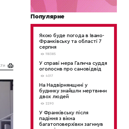
Популярне
Якою буде погода в Івано-
Франківську та області 7
серпня
118385
У справі мера Галича суддя
АТИ
оголосив про самовідвід
4017
На Надвірнянщині у
будинку знайшли мертвими
двох людей
2290
У Франківську після
падіння з вікна
багатоповерхівки загинув