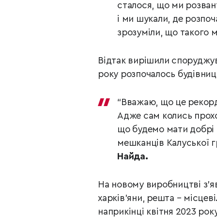
сталося, що ми розван
і ми шукали, де розпоч
зрозуміли, що такого м
Відтак вирішили споруджува
року розпочалось будівниц
“Вважаю, що це рекорд
Адже сам колись проход
що будемо мати добрі 
мешканців Калуської г
Найда.
На новому виробництві з’я
харків’яни, решта – місцев
наприкінці квітня 2023 рок