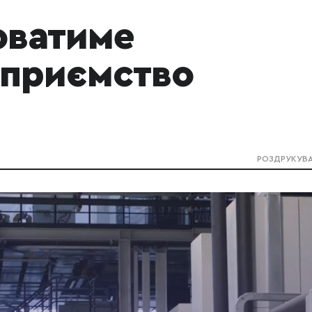
юватиме
дприємство
РОЗДРУКУВ