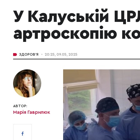
У Калуській Ц
артроскопію ко
ЗДОРОВ'Я
20:25, 09.05, 2025
АВТОР:
Марія Гаврилюк