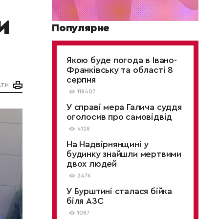
и
Популярне
Якою буде погода в Івано-
Франківську та області 8
серпня
АТИ
118407
У справі мера Галича суддя
оголосив про самовідвід
4128
На Надвірнянщині у
будинку знайшли мертвими
двох людей
2476
У Бурштині сталася бійка
біля АЗС
1087