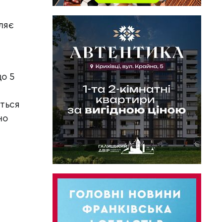
ляє
до 5
ється
но