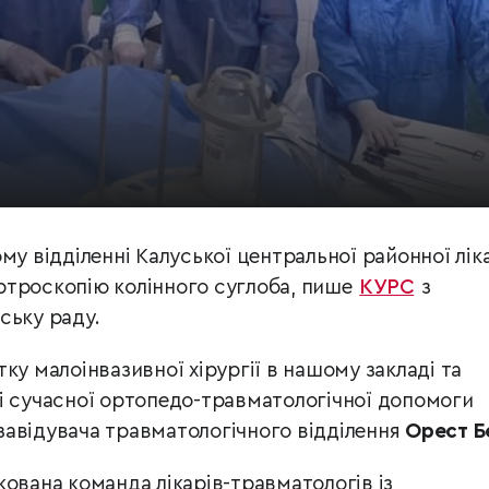
му відділенні Калуської центральної районної лік
ртроскопію колінного суглоба, пише
КУРС
з
ську раду.
ку малоінвазивної хірургії в нашому закладі та
і сучасної ортопедо-травматологічної допомоги
. завідувача травматологічного відділення
Орест Б
кована команда лікарів-травматологів із