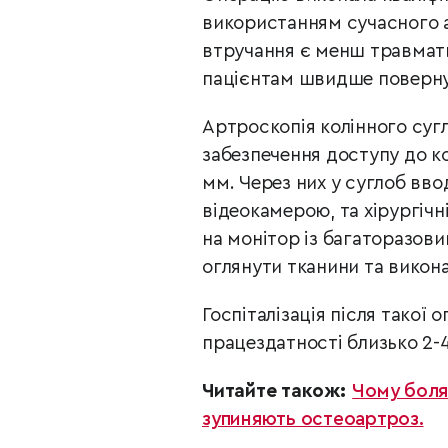
використанням сучасного 
втручання є менш травмати
пацієнтам швидше поверну
Артроскопія колінного сугл
забезпечення доступу до ко
мм. Через них у суглоб вв
відеокамерою, та хірургіч
на монітор із багаторазови
оглянути тканини та викона
Госпіталізація після такої 
працездатності близько 2-4
Читайте також:
Чому болят
зупиняють остеоартроз.