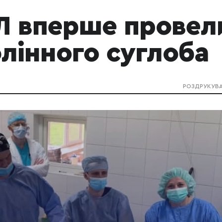
РЛ вперше провел
лінного суглоба
РОЗДРУКУВ