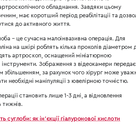
артроскопічного обладнання. Завдяки цьому
чним, має коротший період реабілітації та дозво
тися до активного життя.
оба – це сучасна малоінвазивна операція. Для
ліна на шкірі роблять кілька проколів діаметром 
одять артроскоп, оснащений мініатюрною
ні інструменти. Зображення з відеокамери переда
м збільшенням, за рахунок чого хірург може уваж
ти необхідні маніпуляції з ювелірною точністю.
операції становить лише 1-3 дні, а відновлення
 тижнів.
ь суглоби: як ін’єкції гіалуронової кислоти