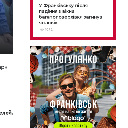
У Франківську після
падіння з вікна
багатоповерхівки загинув
чоловік
1072
арні
елей.