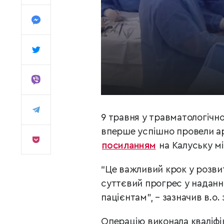
9 травня у травматологічно
вперше успішно провели а
посиланням
на Калуську мі
“Це важливий крок у розвит
суттєвий прогрес у наданн
пацієнтам”, – зазначив в.о
Операцію виконала кваліфі