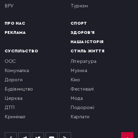
ВРУ
туризм
ПРО НАС
СПОРТ
РЕКЛАМА
ЗДОРОВ'Я
НАША ІСТОРІЯ
СУСПІЛЬСТВО
СТИЛЬ ЖИТТЯ
ООС
література
комуналка
музика
Дороги
кіно
будівництво
фестивалі
церква
мода
ДТП
подорожі
кримінал
Карпати