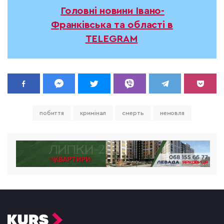
Головні новини Івано-
Франківська та області в
TELEGRAM
побиття
кримінал
смерть
немовля