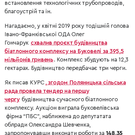
встановлення технологічних трубопроводів,
благоустрій та ін.
Нагадаємо, у квітні 2019 року тодішній голова
Івано-Франківської ОДА Олег
Гончарук
схвалив проєкт будівництва
біатлонного комплексу на Буковелі за 395,5
мільйонів гривень
. Комплекс збудують на 12,3
гектарах. Будівництво передбачає три черги.
Як писав КУРС
, згодом Поляницька сільська
рада провела тендер на першу
чергу
будівництва сучасного біатлонного
комплексу. Аукціон виграла буковелівська
фірма “ПБС”, наближена до депутатата
облради Олександра Шевченка,
запропонувавши виконати роботи за
148,35