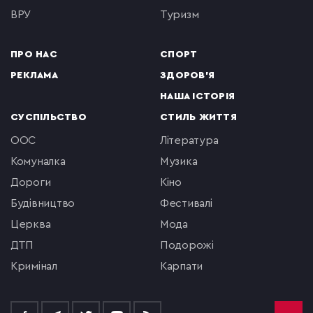
ВРУ
туризм
ПРО НАС
СПОРТ
РЕКЛАМА
ЗДОРОВ'Я
НАША ІСТОРІЯ
СУСПІЛЬСТВО
СТИЛЬ ЖИТТЯ
ООС
література
комуналка
музика
Дороги
кіно
будівництво
фестивалі
церква
мода
ДТП
подорожі
кримінал
Карпати