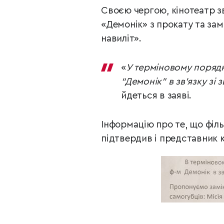
Своєю чергою, кінотеатр з
«Демонік» з прокату та зам
навиліт».
«
У терміновому порядк
“Демонік” в зв’язку зі
йдеться в заяві.
Інформацію про те, що філь
підтвердив і представник к