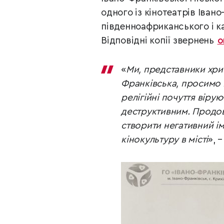
одного із кінотеатрів Іван
південноафриканського і к
Відповідні копії звернень
о
«
Ми, представники хрис
Франківська, просимо в
релігійні почуття вірую
деструктивним. Продов
створити негативний ім
кінокультуру в місті
», 