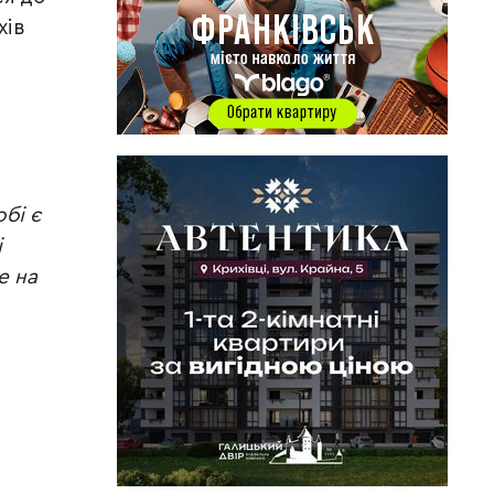
хів
обі є
і
е на