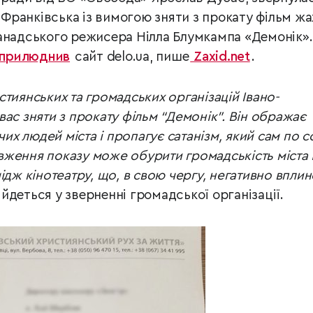
о-Франківська із вимогою зняти з прокату фільм жа
анадського режисера Нілла Блумкампа «Демонік».
прилюднив
сайт delo.ua, пише
Zaxid.net
.
тиянських та громадських організацій Івано-
ас зняти з прокату фільм “Демонік”. Він ображає
чих людей міста і пропагує сатанізм, який сам по с
ження показу може обурити громадськість міста 
ідж кінотеатру, що, в свою чергу, негативно вплин
– йдеться у зверненні громадської організації.