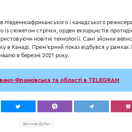
ів південноафриканського і канадського режисер
но із сюжетом стрічки, орден екзорцистів протиді
ристовуючи новітні технології. Самі зйомки вели
у в Канаді. Прем’єрний показ відбувся у рамках 
валю в березні 2021 року.
Івано-Франківська та області в TELEGRAM
Ярослав Дубас