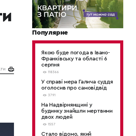
ги
Популярне
Якою буде погода в Івано-
Франківську та області 6
серпня
АТИ
118366
У справі мера Галича суддя
оголосив про самовідвід
3791
На Надвірнянщині у
будинку знайшли мертвими
двох людей
1557
Стало відомо, який