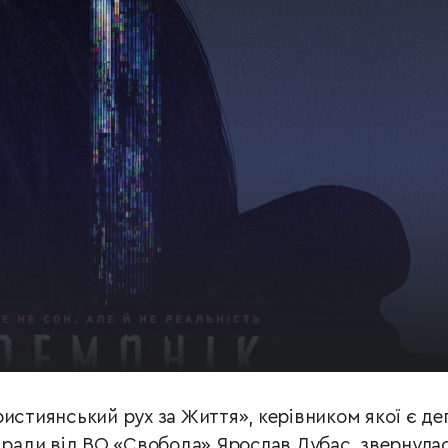
ристиянський рух за Життя», керівником якої є де
ї ради від ВО «Свобода» Ярослав Дубас, звернула