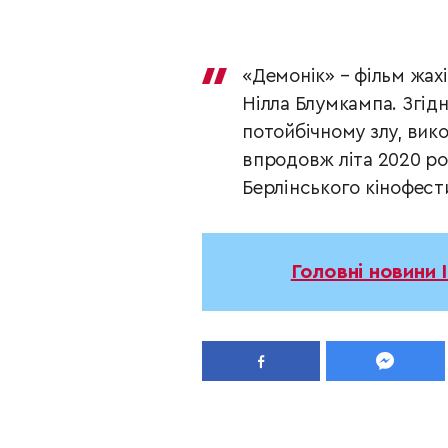
«Демонік» – фільм жах
Нілла Блумкампа. Згід
потойбічному злу, вико
впродовж літа 2020 рок
Берлінського кінофести
Головні новини 