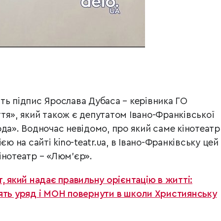
ть підпис Ярослава Дубаса – керівника ГО
тя», який також є депутатом Івано-Франківської
ода». Водночас невідомо, про який саме кінотеатр
єю на сайті kino-teatr.ua, в Івано-Франківську цей
інотеатр – «Люм’єр».
, який надає правильну орієнтацію в житті:
ять уряд і МОН повернути в школи Християнську