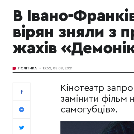
В Івано-Франкі
вірян зняли з 
жахів «Демоні
ПОЛІТИКА
13:52, 08.08, 2021
Кінотеатр запр
замінити фільм н
самогубців».