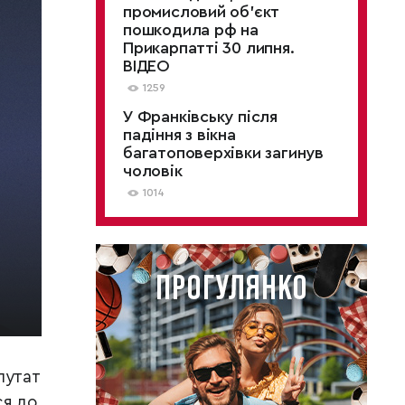
промисловий об’єкт
пошкодила рф на
Прикарпатті 30 липня.
ВІДЕО
1259
У Франківську після
падіння з вікна
багатоповерхівки загинув
чоловік
1014
путат
ся до