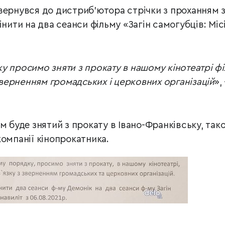
вернувся до дистриб’ютора стрічки з проханням 
інити на два сеанси фільму «Загін самогубців: Міс
у просимо зняти з прокату в нашому кінотеатрі ф
 зверненням громадських і церковних організацій
»,
м буде знятий з прокату в Івано-Франківську, так
омпанії кінопрокатника.