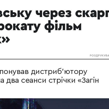
вську через скар
прокату фільм
к»
РОЗДРУКУВ
опонував дистриб’ютору
а два сеанси стрічки «Загін