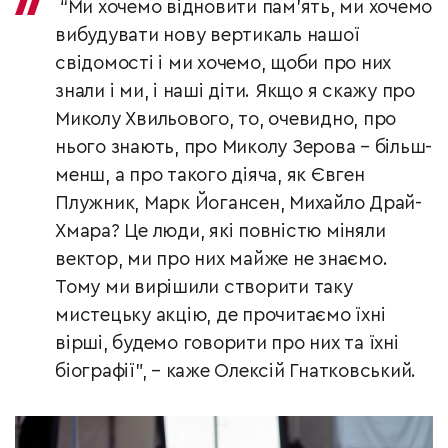
“Ми хочемо відновити пам’ять, ми хочемо
вибудувати нову вертикаль нашої
свідомості і ми хочемо, щоби про них
знали і ми, і наші діти. Якщо я скажу про
Миколу Хвильового, то, очевидно, про
нього знають, про Миколу Зерова – більш-
менш, а про такого діяча, як Євген
Плужник, Марк Йогансен, Михайло Драй-
Хмара? Це люди, які повністю міняли
вектор, ми про них майже не знаємо.
Тому ми вирішили створити таку
мистецьку акцію, де прочитаємо їхні
вірші, будемо говорити про них та їхні
біографії”, – каже Олексій Гнатковський.