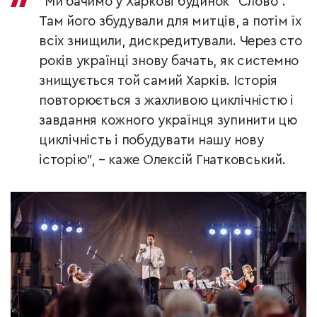
“Ми бачимо у Харкові будинок “Слово”.
Там його збудували для митців, а потім їх
всіх знищили, дискредитували. Через сто
років українці знову бачать, як системно
знищується той самий Харків. Історія
повторюється з жахливою циклічністю і
завдання кожного українця зупинити цю
циклічність і побудувати нашу нову
історію”, – каже Олексій Гнатковський.