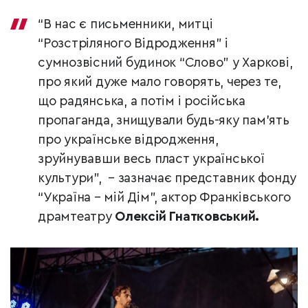
“В нас є письменники, митці
“Розстріляного Відродження” і
сумнозвісний будинок “Слово” у Харкові,
про який дуже мало говорять, через те,
що радянська, а потім і російська
пропаганда, знищували будь-яку пам’ять
про українське відродження,
зруйнувавши весь пласт української
культури”, – зазначає представник фонду
“Україна – мій Дім”, актор Франківського
драмтеатру
Олексій Гнатковський.