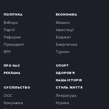
ПОЛІТИКА
ЕКОНОМІКА
вибори
фінанси
партії
інвестиції
реформи
бюджет
президент
енергетика
ВРУ
туризм
ПРО НАС
СПОРТ
РЕКЛАМА
ЗДОРОВ'Я
НАША ІСТОРІЯ
СУСПІЛЬСТВО
СТИЛЬ ЖИТТЯ
ООС
література
комуналка
музика