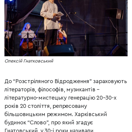
Олексій Гнатковський
До “Розстріляного Відродження” зараховують
літераторів, філософів, музикантів –
літературно-мистецьку генерацію 20–30-х
років 20 століття, репресовану
більшовицьким режимом. Харківський
будинок “Слово”, про який згадує
Гнатовський, у 30-і роки називали