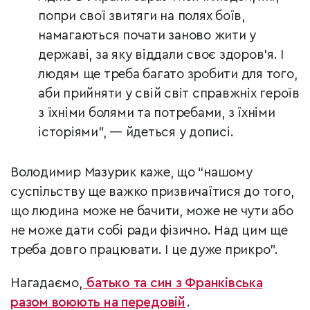
попри свої звитяги на полях боїв,
намагаються почати заново жити у
державі, за яку віддали своє здоров’я. І
людям ще треба багато зробити для того,
аби прийняти у свій світ справжніх героїв
з їхніми болями та потребами, з їхніми
історіями”, — йдеться у дописі.
Володимир Мазурик каже, що “нашому
суспільству ще важко призвичаїтися до того,
що людина може не бачити, може не чути або
не може дати собі ради фізично. Над цим ще
треба довго працювати. І це дуже прикро”.
Нагадаємо,
батько та син з Франківська
разом воюють на передовій
.