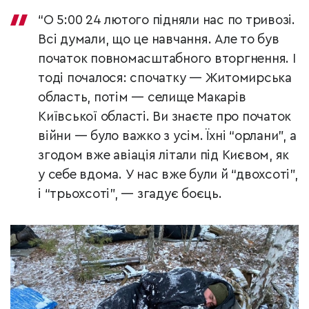
“О 5:00 24 лютого підняли нас по тривозі.
Всі думали, що це навчання. Але то був
початок повномасштабного вторгнення. І
тоді почалося: спочатку — Житомирська
область, потім — селище Макарів
Київської області. Ви знаєте про початок
війни — було важко з усім. Їхні “орлани”, а
згодом вже авіація літали під Києвом, як
у себе вдома. У нас вже були й “двохсоті”,
і “трьохсоті”, — згадує боєць.