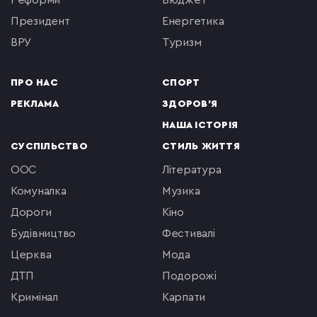
реформи
бюджет
президент
енергетика
ВРУ
туризм
ПРО НАС
СПОРТ
РЕКЛАМА
ЗДОРОВ'Я
НАША ІСТОРІЯ
СУСПІЛЬСТВО
СТИЛЬ ЖИТТЯ
ООС
література
комуналка
музика
Дороги
кіно
будівництво
фестивалі
церква
мода
ДТП
подорожі
кримінал
Карпати