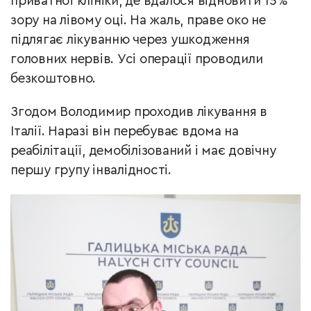
приватної клініки, де вдалося відновити 15%
зору на лівому оці. На жаль, праве око не
підлягає лікуванню через ушкодження
головних нервів. Усі операції проводили
безкоштовно.
Згодом Володимир проходив лікування в
Італії. Наразі він перебуває вдома на
реабілітації, демобілізований і має довічну
першу групу інвалідності.