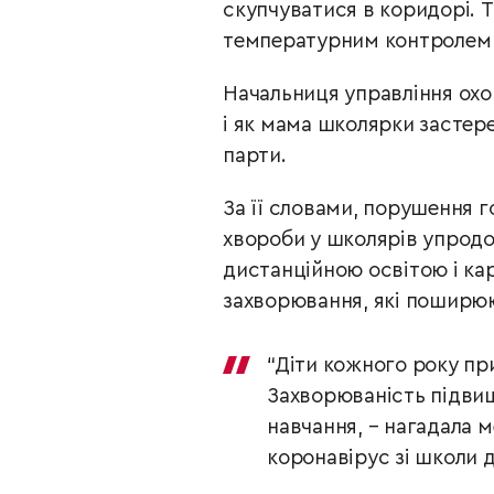
скупчуватися в коридорі. Та
температурним контролем п
Начальниця управління ох
і як мама школярки застере
парти.
За її словами, порушення г
хвороби у школярів упродовж
дистанційною освітою і кар
захворювання, які поширюю
“Діти кожного року прин
Захворюваність підвищу
навчання, – нагадала м
коронавірус зі школи д