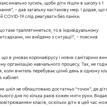
аксимально зусиль, щоби діти пішли в школу з 1
ання”, – дав загальну настанову мер. І додав, що 
 COVID-19 слід реагувати без паніки.
що таке траплятиметься, то в індивідуальному
дитсадками, ми вийдемо з ситуації”, – пояснив
, що в умовах коронавірусу і нових санітарних вим
му організацію навчального процесу. Так, не год
, коли вчитель перебуває цілий день в одному кла
в кабінет.
их шкіл не облаштовано достатньо “точок”, де діт
ьного дня по кілька разів кожен мити руки. Вида
ровітрюванням класів, оскільки діти в цей час мо