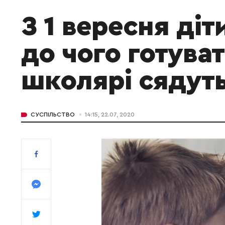
З 1 вересня діт
до чого готува
школярі сядуть
СУСПІЛЬСТВО
14:15, 22.07, 2020