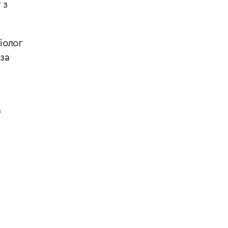
 з
іолог
 за
з