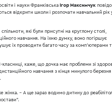
світи і науки Франківська
Ігор Максимчук
повідо
уються відкрити школи і розпочати навчальний рік 
спільноти, які були присутні на круглому столі,
ійного навчання. На їхню думку, воно погіршує
мушує їх проводити багато часу за комп’ютерами т
1-класниці, каже, що дочка має проблеми зі здоро
 дистанційного навчання з кінця минулого березня
.
же жінка. – А ще зараз водимо дитину до реабіліто
постави”.