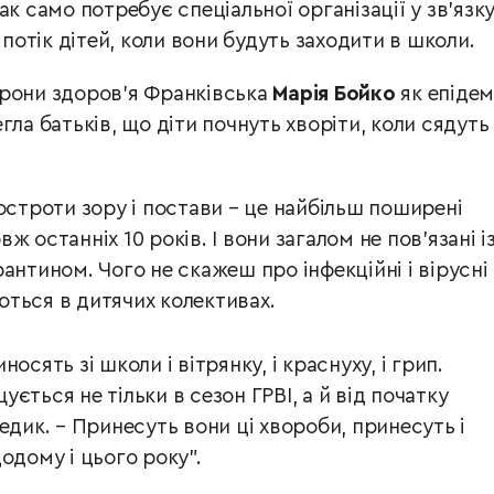
к само потребує спеціальної організації у зв’язку
отік дітей, коли вони будуть заходити в школи.
орони здоров’я Франківська
Марія Бойко
як епідем
гла батьків, що діти почнуть хворіти, коли сядуть
остроти зору і постави – це найбільш поширені
 останніх 10 років. І вони загалом не пов’язані і
антином. Чого не скажеш про інфекційні і вірусні
ться в дитячих колективах.
осять зі школи і вітрянку, і краснуху, і грип.
ється не тільки в сезон ГРВІ, а й від початку
едик. – Принесуть вони ці хвороби, принесуть і
одому і цього року”.