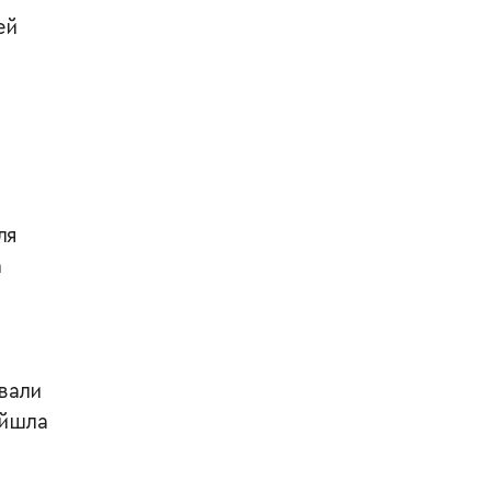
ей
ля
а
вали
 йшла