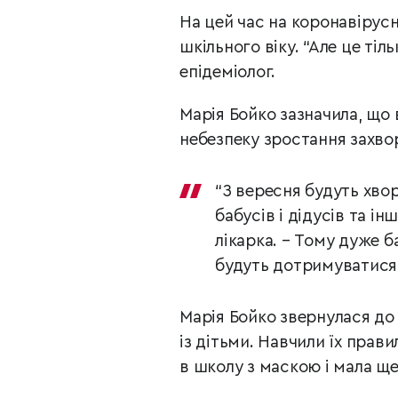
На цей час на коронавірусн
шкільного віку. “Але це тіл
епідеміолог.
Марія Бойко зазначила, що
небезпеку зростання захвор
“З вересня будуть хворі
бабусів і дідусів та ін
лікарка. – Тому дуже б
будуть дотримуватися 
Марія Бойко звернулася до
із дітьми. Навчили їх прав
в школу з маскою і мала ще