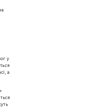
на
ог у
иться
сі, а
и
ється
жуть