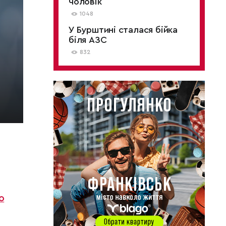
чоловік
1048
У Бурштині сталася бійка
біля АЗС
832
о