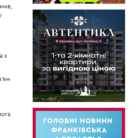
мив,
у
а з
в’ям
лога