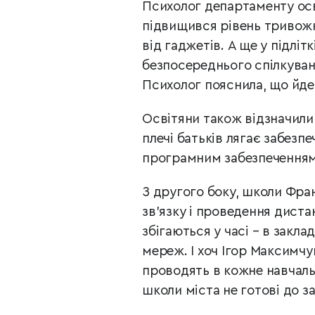
Психолог департаменту осв
підвищився рівень тривожн
від гаджетів. А ще у підліт
безпосереднього спілкуван
Психолог пояснила, що йде
Освітяни також відзначили
плечі батьків лягає забезп
програмним забезпеченням т
З другого боку, школи Фра
зв’язку і проведення диста
збігаються у часі – в закла
мереж. І хоч Ігор Максимчу
проводять в кожне навчал
школи міста не готові до 