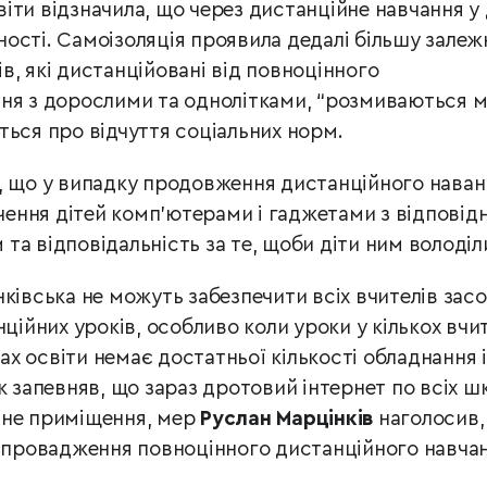
іти відзначила, що через дистанційне навчання у 
ості. Самоізоляція проявила дедалі більшу залеж
ків, які дистанційовані від повноцінного
ня з дорослими та однолітками, “розмиваються м
ться про відчуття соціальних норм.
, що у випадку продовження дистанційного наван
ечення дітей комп’ютерами і гаджетами з відповід
а відповідальність за те, щоби діти ним володіл
нківська не можуть забезпечити всіх вчителів зас
нційних уроків, особливо коли уроки у кількох вчи
дах освіти немає достатньої кількості обладнання і
к запевняв, що зараз дротовий інтернет по всіх ш
ьне приміщення, мер
Руслан Марцінків
наголосив,
запровадження повноцінного дистанційного навча