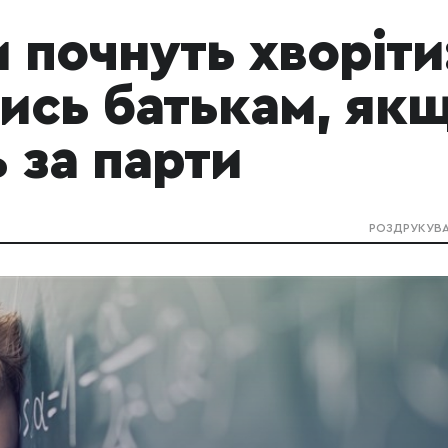
и почнуть хворіти
тись батькам, як
 за парти
РОЗДРУКУВ