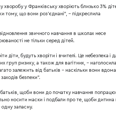
у хворобу у Франківську хворіють близько 3% діт
ьки тому, що вони роз’єднані”, – підкреслила
 відновлення звичного навчання в школах несе
юваності не тільки серед дітей.
ти діти, будуть хворіти і вчителі. Це небезпека і д
ших груп ризику, а також для вагітних, – наголосил
агато залежить від батьків – наскільки вони вдома
заходів безпеки”.
 батьків, щоби вони до початку навчання попрацю
ильно носити маски і подбали про те, щоби дитина
 одну запасну.