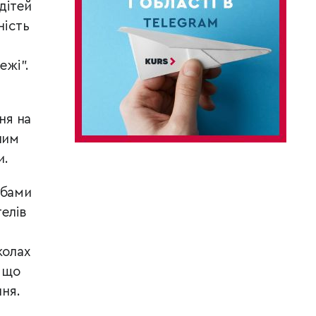
дітей
ність
ежі”.
ня на
ним
и.
обами
телів
колах
 що
ння.