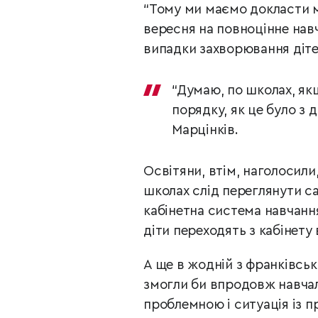
“Тому ми маємо докласти м
вересня на повноцінне навч
випадки захворювання дітей
“Думаю, по школах, як
порядку, як це було з 
Марцінків.
Освітяни, втім, наголосили
школах слід переглянути са
кабінетна система навчання
діти переходять з кабінету 
А ще в жодній з франківськ
змогли би впродовж навчал
проблемною і ситуація із п