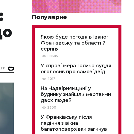
:
Популярне
що
Якою буде погода в Івано-
Франківську та області 7
серпня
118385
У справі мера Галича суддя
АТИ
оголосив про самовідвід
4017
На Надвірнянщині у
будинку знайшли мертвими
двох людей
2300
У Франківську після
падіння з вікна
багатоповерхівки загинув