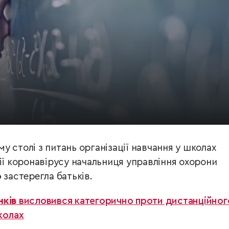
 столі з питань організації навчання у школах
ії коронавірусу начальниця управління охорони
о
застерегла батьків.
нків
висловився категорично проти дистанційног
колах