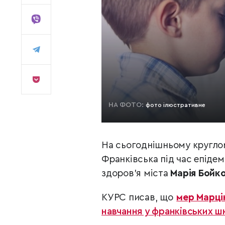
НА ФОТО:
фото ілюстративне
На сьогоднішньому круглому
Франківська під час епідем
здоров’я міста
Марія Бойк
КУРС писав, що
мер Марці
навчання у франківських ш