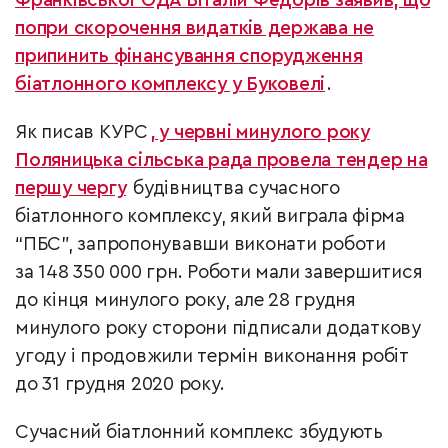
Франківської ОДА Віталій Федорів заявив, що
попри скорочення видатків держава не
припинить фінансування спорудження
біатлонного комплексу у Буковелі
.
Як писав КУРС
, у червні минулого року
Поляницька сільська рада провела тендер на
першу чергу
будівництва сучасного
біатлонного комплексу, який виграла фірма
“ПБС”, запропонувавши виконати роботи
за 148 350 000 грн. Роботи мали завершитися
до кінця минулого року, але 28 грудня
минулого року сторони підписали додаткову
угоду і продовжили термін виконання робіт
до 31 грудня 2020 року.
Сучасний біатлонний комплекс збудують