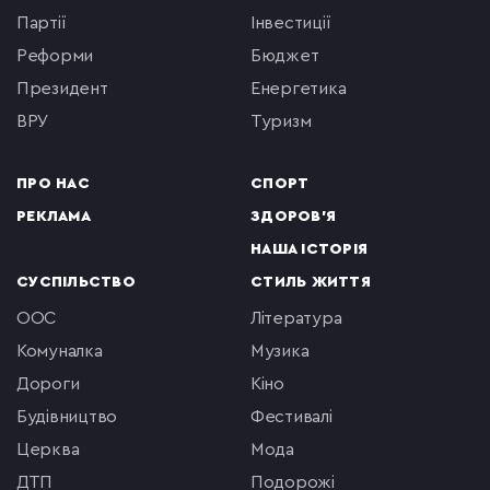
партії
інвестиції
реформи
бюджет
президент
енергетика
ВРУ
туризм
ПРО НАС
СПОРТ
РЕКЛАМА
ЗДОРОВ'Я
НАША ІСТОРІЯ
СУСПІЛЬСТВО
СТИЛЬ ЖИТТЯ
ООС
література
комуналка
музика
Дороги
кіно
будівництво
фестивалі
церква
мода
ДТП
подорожі