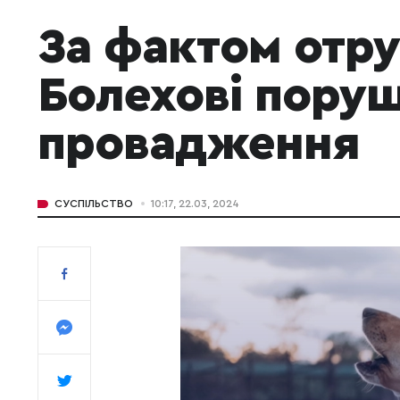
За фактом отру
Болехові пору
провадження
СУСПІЛЬСТВО
10:17, 22.03, 2024