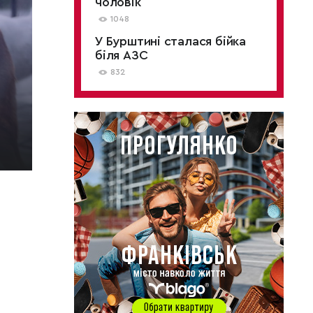
чоловік
1048
У Бурштині сталася бійка
біля АЗС
832