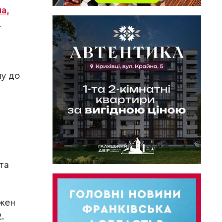
а,
.
ну до
та
ожен
.