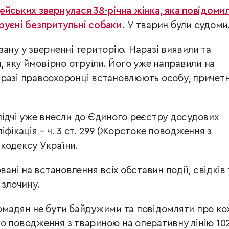
ейських звернулася 38-річна жінка, яка повідомил
руєні безпритульні собаки
. У тварин були судоми
ану у зверненні територію. Наразі виявили та
и, яку ймовірно отруїли. Його уже направили на
разі правоохоронці встановлюють особу, причет
лідчі уже внесли до Єдиного реєстру досудових
іфікація – ч. 3 ст. 299 (Жорстоке поводження з
кодексу України.
вані на встановлення всіх обставин події, свідків 
 злочину.
омадян не бути байдужими та повідомляти про к
о поводження з твариною на оперативну лінію 102