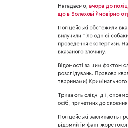
Нагадаємо,
вчора до поліц
що в Болехові ймовірно от
Поліцейські обстежили вказ
вилучили тіло однієї собак
проведення експертизи. На
вказаного злочину.
Відомості за цим фактом с
розслідувань. Правова квал
тваринами) Кримінального 
Тривають слідчі дії, спрямо
осіб, причетних до скоєння
Поліцейські закликають гр
відомий їм факт жорстоког