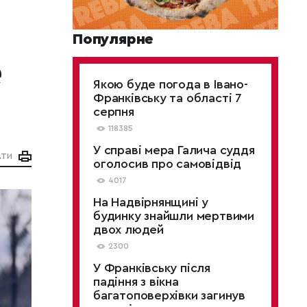
Популярне
е
Якою буде погода в Івано-
Франківську та області 7
серпня
118385
У справі мера Галича суддя
АТИ
оголосив про самовідвід
4017
На Надвірнянщині у
будинку знайшли мертвими
двох людей
2300
У Франківську після
падіння з вікна
багатоповерхівки загинув