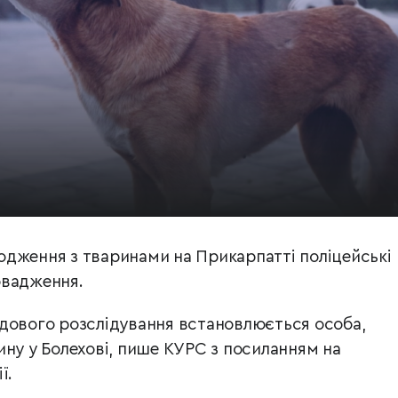
дження з тваринами на Прикарпатті поліцейські
овадження.
дового розслідування встановлюється особа,
ину у Болехові, пише КУРС з посиланням на
ї.