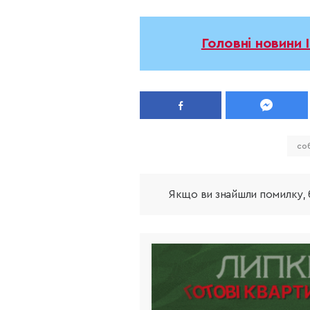
Головні новини 
со
Якщо ви знайшли помилку, б