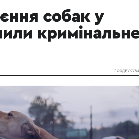
єння собак у
шили кримінальн
РОЗДРУКУВ