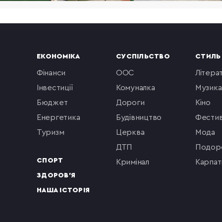
ЕКОНОМІКА
СУСПІЛЬСТВО
СТИЛЬ
фінанси
ООС
літера
інвестиції
комуналка
музика
бюджет
Дороги
кіно
енергетика
будівництво
фестив
туризм
церква
мода
ДТП
подор
СПОРТ
кримінал
Карпат
ЗДОРОВ'Я
НАША ІСТОРІЯ