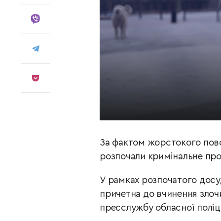
За фактом жорстокого пово
розпочали кримінальне пр
У рамках розпочатого досу
причетна до вчинення злоч
пресслужбу обласної поліці