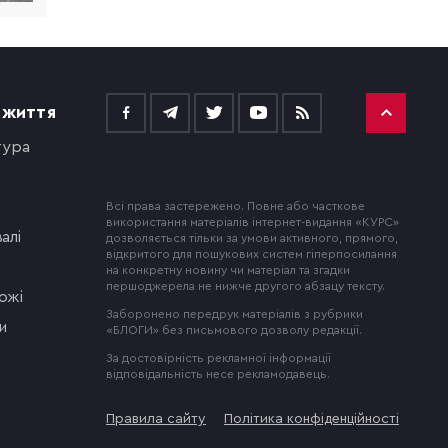
 ЖИТТЯ
тура
Всі права застережено. Повне або часткове
використання матеріалів інтернет-видання «КУРС»
алі
дозволяється тільки за умови активного, прямого,
відкритого для пошукових систем гіперпосилання
на конкретну новину чи матеріал та згадки
першоджерела не нижче другого абзацу тексту.
ожі
Заборонено передрук матеріалів з рубрики
и
«БЛОГИ» без письмового дозволу редакції.
За достовірність рекламної інформації
відповідальність несе рекламодавець.
Правила сайту
Політика конфіденційності