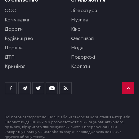
СУСПІЛЬСТВО
СТИЛЬ ЖИТТЯ
ООС
література
комуналка
музика
Дороги
кіно
будівництво
фестивалі
церква
мода
ДТП
подорожі
кримінал
Карпати
Всі права застережено. Повне або часткове використання матеріалів
інтернет-видання «КУРС» дозволяється тільки за умови активного,
прямого, відкритого для пошукових систем гіперпосилання на
конкретну новину чи матеріал та згадки першоджерела не нижче
другого абзацу тексту.