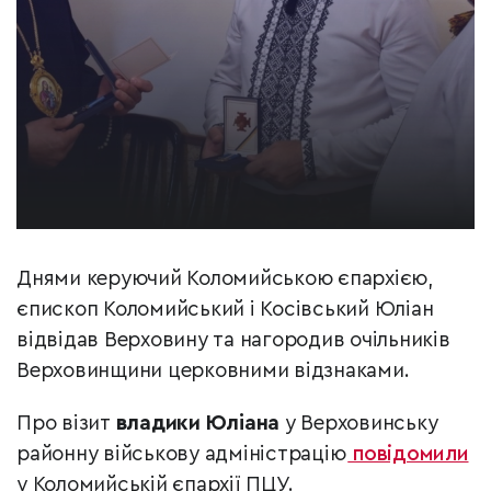
Днями керуючий Коломийською єпархією,
єпископ Коломийський і Косівський Юліан
відвідав Верховину та нагородив очільників
Верховинщини церковними відзнаками.
Про візит
владики Юліана
у Верховинську
районну військову адміністрацію
повідомили
у Коломийській єпархії ПЦУ.