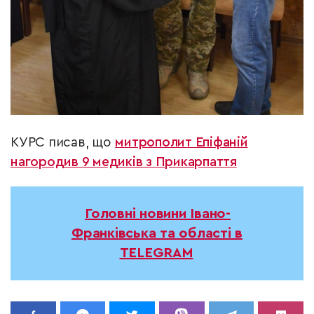
КУРС писав, що
митрополит Епіфаній
нагородив 9 медиків з Прикарпаття
Головні новини Івано-
Франківська та області в
TELEGRAM