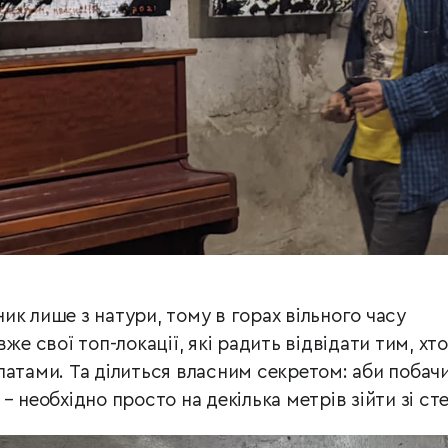
к лише з натури, тому в горах вільного часу
же свої топ-локації, які радить відвідати тим, хт
атами. Та ділиться власним секретом: аби побач
– необхідно просто на декілька метрів зійти зі ст