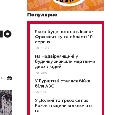
Популярне
но
Якою буде погода в Івано-
Франківську та області 10
серпня
118419
На Надвірнянщині у
будинку знайшли мертвими
двох людей
2510
АТИ
У Бурштині сталася бійка
біля АЗС
1109
У Долині та трьох селах
Рожнятівщини відключать
газ