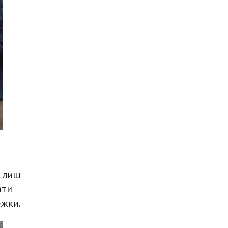
о лиш
ити
ежки.