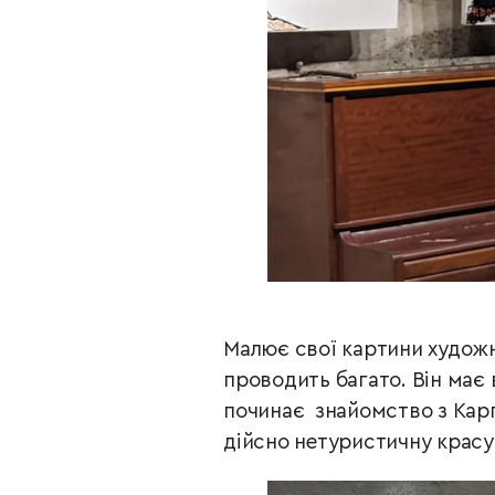
Малює свої картини художни
проводить багато. Він має в
починає знайомство з Карп
дійсно нетуристичну красу 