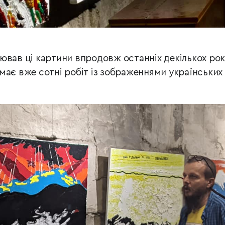
ював ці картини впродовж останніх декількох рок
має вже сотні робіт із зображеннями українських