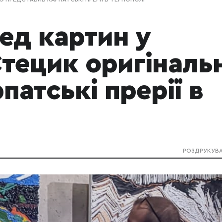
ед картин у
Стецик оригіналь
патські прерії в
РОЗДРУКУВ