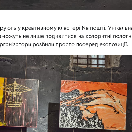
ують у креативному кластері Nа пошті. Унікальн
 зможуть не лише подивитися на колоритні полотна
організатори розбили просто посеред експозиції.