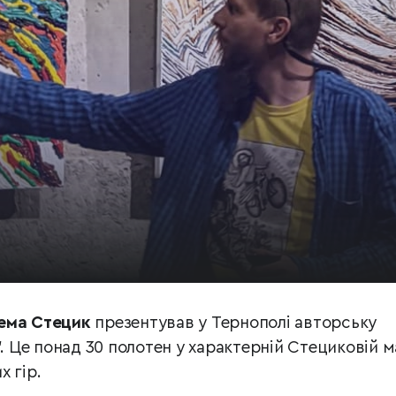
ема Стецик
презентував у Тернополі авторську
”. Це понад 30 полотен у характерній Стециковій м
 гір.