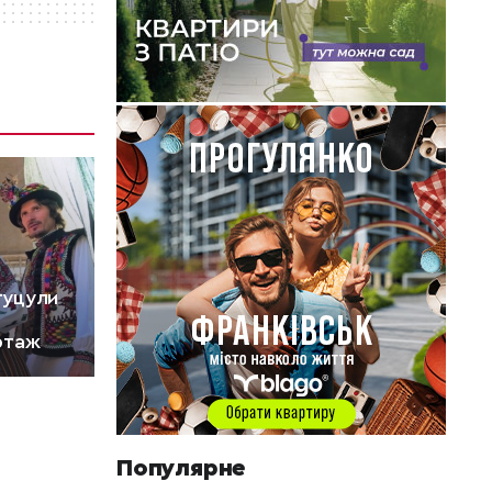
 гуцули
ртаж
Популярне