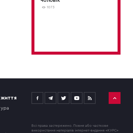
чоловік
1073
 ЖИТТЯ
тура
Всі права застережено. Повне або часткове
використання матеріалів інтернет-видання «КУРС»