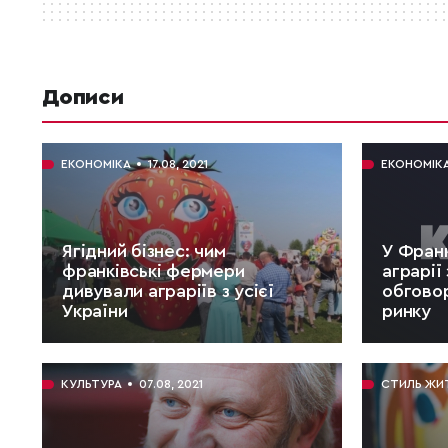
Дописи
ЕКОНОМІКА
17.08, 2021
ЕКОНОМІК
Ягідний бізнес: чим
У Франк
франківські фермери
аграрії
дивували аграріїв з усієї
обговор
України
ринку
ЧИТАТИ:
5 хв.
ЧИТАТИ:
КУЛЬТУРА
07.08, 2021
СТИЛЬ ЖИ