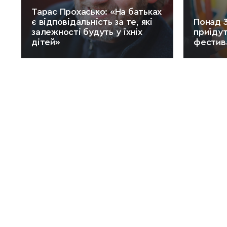
Тарас Прохасько: «На батьках
є відповідальність за те, які
Понад 
залежності будуть у їхніх
приїдут
дітей»
фестива
ЧИТАТИ:
13 хв.
ЧИТАТИ: