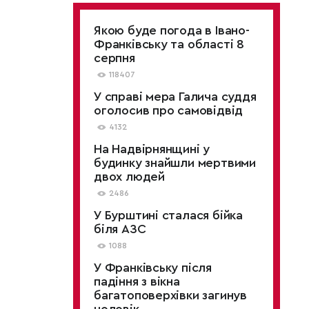
Якою буде погода в Івано-
Франківську та області 8
серпня
118407
У справі мера Галича суддя
оголосив про самовідвід
4132
На Надвірнянщині у
будинку знайшли мертвими
двох людей
2486
У Бурштині сталася бійка
біля АЗС
1088
У Франківську після
падіння з вікна
багатоповерхівки загинув