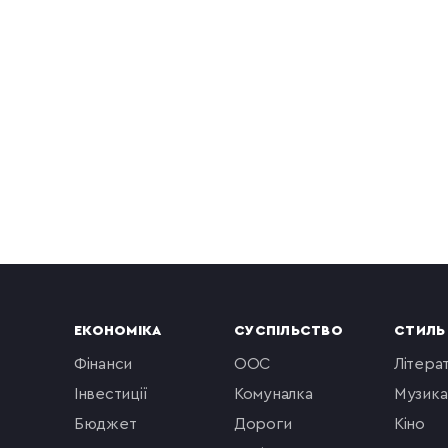
ЕКОНОМІКА
СУСПІЛЬСТВО
СТИЛЬ
фінанси
ООС
літера
інвестиції
комуналка
музика
бюджет
Дороги
кіно