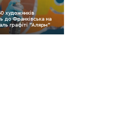
30 художників
ь до Франківська на
ль графіті "Алярм"
2 хв.