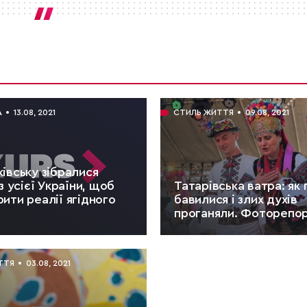
А
13.08, 2021
СТИЛЬ ЖИТТЯ
09.08, 2021
івську зібралися
 з усієї України, щоб
Татарівська ватра: як
ити реалії ягідного
бавилися і злих духів
проганяли. Фоторепо
3 хв.
ЧИТАТИ:
4 хв.
ТТЯ
03.08, 2021