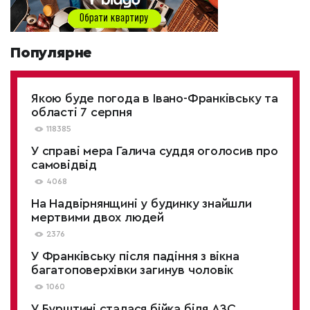
Популярне
Якою буде погода в Івано-Франківську та
області 7 серпня
118385
У справі мера Галича суддя оголосив про
самовідвід
4068
На Надвірнянщині у будинку знайшли
мертвими двох людей
2376
У Франківську після падіння з вікна
багатоповерхівки загинув чоловік
1060
У Бурштині сталася бійка біля АЗС