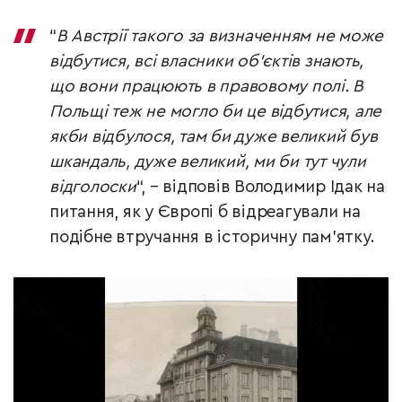
“
В Австрії такого за визначенням не може
відбутися, всі власники об’єктів знають,
що вони працюють в правовому полі. В
Польщі теж не могло би це відбутися, але
якби відбулося, там би дуже великий був
шкандаль, дуже великий, ми би тут чули
відголоски
“, – відповів Володимир Ідак на
питання, як у Європі б відреагували на
подібне втручання в історичну пам’ятку.