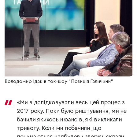
Володомир Ідак в ток-шоу “Позиція Галичини”
«Ми відслідковували весь цей процес з
2017 року. Поки було риштування, ми не
бачили якихось нюансів, які викликали
тривогу. Коли ми побачили, що
починаються надбудови зверху, склали