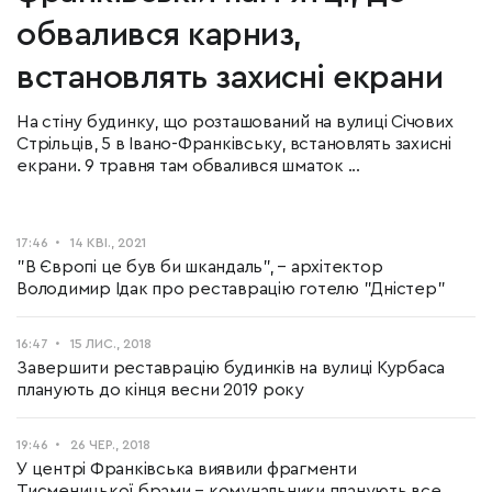
обвалився карниз,
встановлять захисні екрани
На стіну будинку, що розташований на вулиці Січових
Стрільців, 5 в Івано-Франківську, встановлять захисні
екрани. 9 травня там обвалився шматок ...
17:46
14 КВІ., 2021
"В Європі це був би шкандаль", – архітектор
Володимир Ідак про реставрацію готелю "Дністер"
16:47
15 ЛИС., 2018
Завершити реставрацію будинків на вулиці Курбаса
планують до кінця весни 2019 року
19:46
26 ЧЕР., 2018
У центрі Франківська виявили фрагменти
Тисменицької брами – комунальники планують все