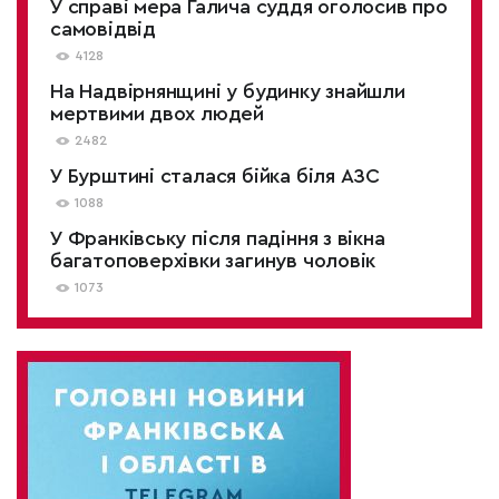
У справі мера Галича суддя оголосив про
самовідвід
4128
На Надвірнянщині у будинку знайшли
мертвими двох людей
2482
У Бурштині сталася бійка біля АЗС
1088
У Франківську після падіння з вікна
багатоповерхівки загинув чоловік
1073