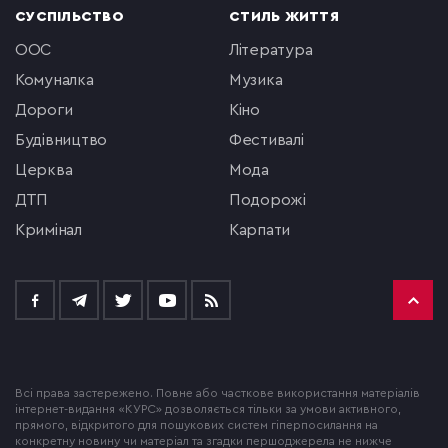
СУСПІЛЬСТВО
СТИЛЬ ЖИТТЯ
ООС
література
комуналка
музика
Дороги
кіно
будівництво
фестивалі
церква
мода
ДТП
подорожі
кримінал
Карпати
Всі права застережено. Повне або часткове використання матеріалів
інтернет-видання «КУРС» дозволяється тільки за умови активного,
прямого, відкритого для пошукових систем гіперпосилання на
конкретну новину чи матеріал та згадки першоджерела не нижче