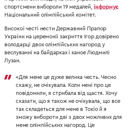
спортсмени вибороли 19 медалей,
інформує
Національний олімпійський комітет.
Високої честі нести Державний Прапор
України на церемонії закриття Ігор довірено
володарці двох олімпійських нагород у
веслуванні на байдарках і каное Людмилі
Лузан.
«Для мене це дуже велика честь. Чесно
скажу, не очікувала. Коли мені про це
повідомили, я стрибала від щастя. Хочу
сказати, що я також не очікувала, що все
так складеться для мене в Токіо й я
зможу вибороти дві з двох можливих для
мене олімпійських нагород. Це