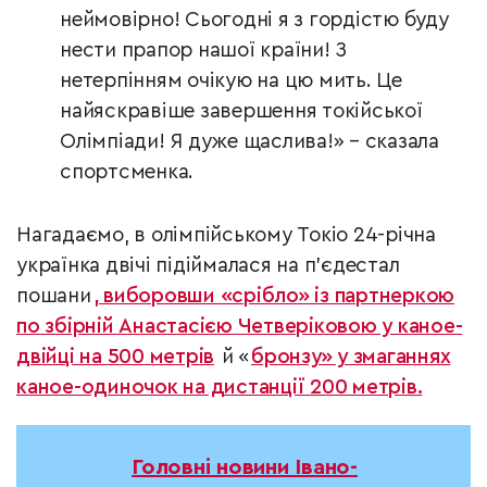
неймовірно! Сьогодні я з гордістю буду
нести прапор нашої країни! З
нетерпінням очікую на цю мить. Це
найяскравіше завершення токійської
Олімпіади! Я дуже щаслива!» – сказала
спортсменка.
Нагадаємо, в олімпійському Токіо 24-річна
українка двічі підіймалася на п’єдестал
пошани
, виборовши «срібло» із партнеркою
по збірній Анастасією Четверіковою у каное-
двійці на 500 метрів
й «
бронзу» у змаганнях
каное-одиночок на дистанції 200 метрів.
Головні новини Івано-