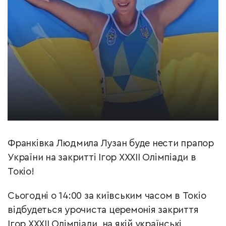
Франківка Людмила Лузан буде нести прапор
України на закритті Ігор ХХХІІ Олімпіади в
Токіо!
Сьогодні о 14:00 за київським часом в Токіо
відбудеться урочиста церемонія закриття
Ігор ХХХІІ Олімпіади, на якій українські