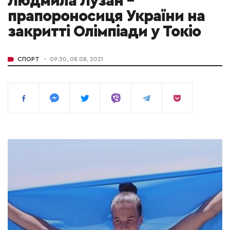
Людмила Лузан –
прапороносиця України на
закритті Олімпіади у Токіо
СПОРТ
09:30, 08.08, 2021