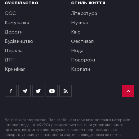
СУСПІЛЬСТВО
СТИЛЬ ЖИТТЯ
ООС
література
комуналка
музика
Дороги
кіно
будівництво
фестивалі
церква
мода
ДТП
подорожі
кримінал
Карпати
Всі права застережено. Повне або часткове використання матеріалів
інтернет-видання «КУРС» дозволяється тільки за умови активного,
прямого, відкритого для пошукових систем гіперпосилання на
конкретну новину чи матеріал та згадки першоджерела не нижче