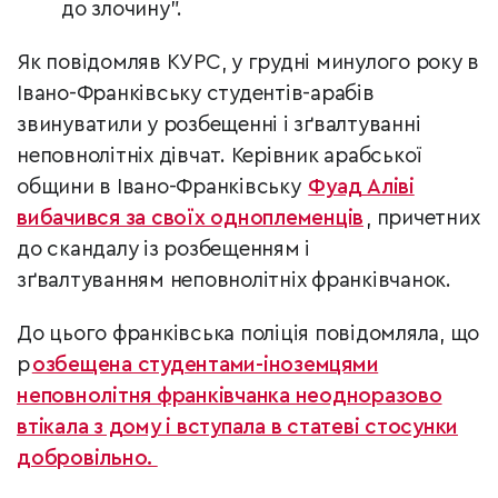
до злочину".
Як повідомляв КУРС, у грудні минулого року в
Івано-Франківську студентів-арабів
звинуватили у розбещенні і зґвалтуванні
неповнолітніх дівчат. Керівник арабської
общини в Івано-Франківську
Фуад Аліві
вибачився за своїх одноплеменців
, причетних
до скандалу із розбещенням і
зґвалтуванням неповнолітніх франківчанок.
До цього франківська поліція повідомляла, що
р
озбещена студентами-іноземцями
неповнолітня франківчанка неодноразово
втікала з дому і вступала в статеві стосунки
добровільно.