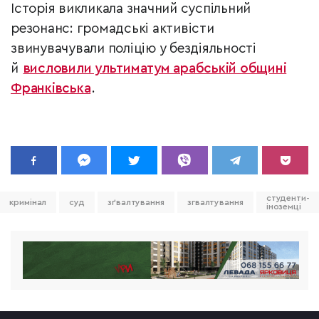
Історія викликала значний суспільний
резонанс: громадські активісти
звинувачували поліцію у бездіяльності
й
висловили ультиматум арабській общині
Франківська
.
студенти-
кримінал
суд
зґвалтування
згвалтування
іноземці