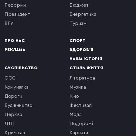
реформи
бюджет
президент
енергетика
ВРУ
туризм
ПРО НАС
СПОРТ
РЕКЛАМА
ЗДОРОВ'Я
НАША ІСТОРІЯ
СУСПІЛЬСТВО
СТИЛЬ ЖИТТЯ
ООС
література
комуналка
музика
Дороги
кіно
будівництво
фестивалі
церква
мода
ДТП
подорожі
кримінал
Карпати