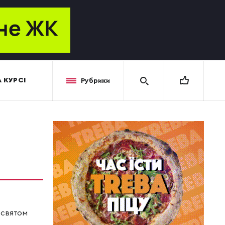
 КУРСІ
Рубрики
 святом