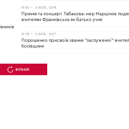
19:55
3 ЖОВ., 2018
Премія та концерт Табакова: мер Марцінків подя
вчителям Франківська як батько учня
вників
19:38
3 ЖОВ., 2017
Порошенко присвоїв звання "заслуженої" вчитель
Косівщини
БІЛЬШЕ