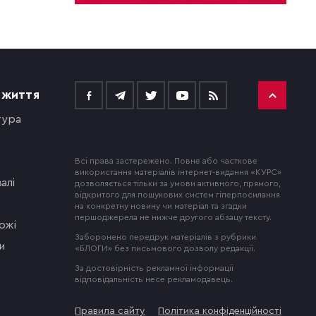
 ЖИТТЯ
тура
Всі права застережено. Повне або часткове
використання матеріалів інтернет-видання «КУРС»
алі
дозволяється тільки за умови активного, прямого,
відкритого для пошукових систем гіперпосилання
на конкретну новину чи матеріал та згадки
першоджерела не нижче другого абзацу тексту.
ожі
Заборонено передрук матеріалів з рубрики
и
«БЛОГИ» без письмового дозволу редакції.
За достовірність рекламної інформації
відповідальність несе рекламодавець.
Правила сайту
Політика конфіденційності