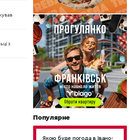
кував
ці з
Популярне
Якою буде погода в Івано-