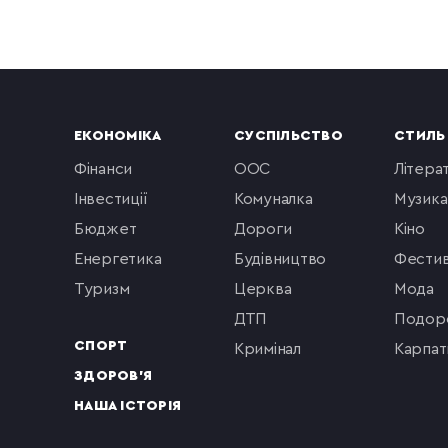
ЕКОНОМІКА
СУСПІЛЬСТВО
СТИЛЬ
фінанси
ООС
літера
інвестиції
комуналка
музика
бюджет
Дороги
кіно
енергетика
будівництво
фестив
туризм
церква
мода
ДТП
подор
СПОРТ
кримінал
Карпат
ЗДОРОВ'Я
НАША ІСТОРІЯ