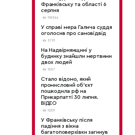
Франківську та області 6
серпня
118366
У справі мера Галича суддя
оголосив про самовідвід
3791
На Надвірнянщині у
будинку знайшли мертвими
двох людей
1557
Стало відомо, який
промисловий об’єкт
пошкодила рф на
Прикарпатті 30 липня.
ВІДЕО
1259
У Франківську після
падіння з вікна
багатоповерхівки загинув