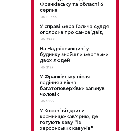
Франківську та області 6
серпня
118366
У справі мера Галича суддя
оголосив про самовідвід
3949
На Надвірнянщині у
будинку знайшли мертвими
двох людей
2129
У Франківську після
падіння з вікна
багатоповерхівки загинув
чоловік
1033
У Косові відкрили
крамницю-кав'ярню, де
готують каву "із
херсонських кавунів"