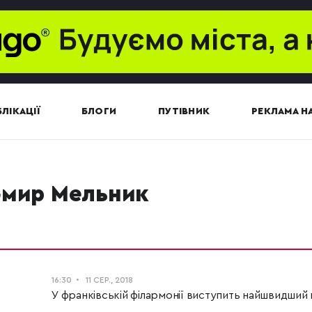
ЛІКАЦІЇ
БЛОГИ
ПУТІВНИК
РЕКЛАМА НА
омир Мельник
16:30
11 СЕР., 2018
У франківській філармонії виступить найшвидший п