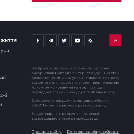
 ЖИТТЯ
тура
Всі права застережено. Повне або часткове
використання матеріалів інтернет-видання «КУРС»
алі
дозволяється тільки за умови активного, прямого,
відкритого для пошукових систем гіперпосилання
на конкретну новину чи матеріал та згадки
першоджерела не нижче другого абзацу тексту.
ожі
Заборонено передрук матеріалів з рубрики
и
«БЛОГИ» без письмового дозволу редакції.
За достовірність рекламної інформації
відповідальність несе рекламодавець.
Правила сайту
Політика конфіденційності