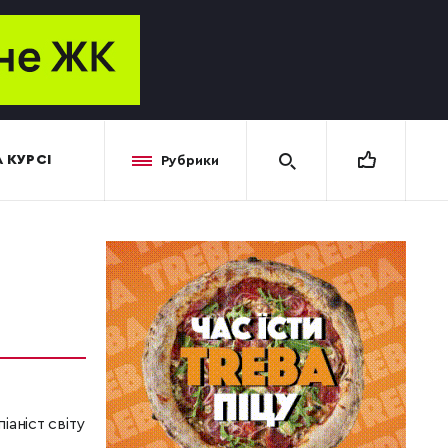
 КУРСІ
Рубрики
іаніст світу