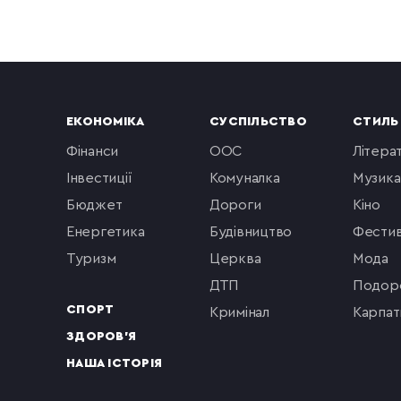
ЕКОНОМІКА
СУСПІЛЬСТВО
СТИЛЬ
фінанси
ООС
літера
інвестиції
комуналка
музика
бюджет
Дороги
кіно
енергетика
будівництво
фестив
туризм
церква
мода
ДТП
подор
СПОРТ
кримінал
Карпат
ЗДОРОВ'Я
НАША ІСТОРІЯ