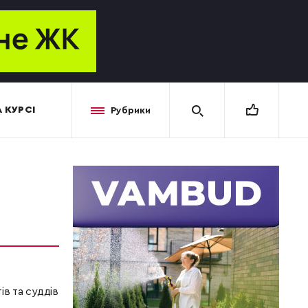
 КУРСІ
Рубрики
в та суддів