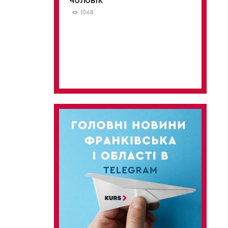
чоловік
1068