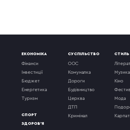
ЕКОНОМІКА
СУСПІЛЬСТВО
СТИЛЬ
фінанси
ООС
літера
інвестиції
комуналка
музика
бюджет
Дороги
кіно
енергетика
будівництво
фестив
туризм
церква
мода
ДТП
подор
СПОРТ
кримінал
Карпат
ЗДОРОВ'Я