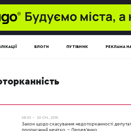
ЛІКАЦІЇ
БЛОГИ
ПУТІВНИК
РЕКЛАМА НА
оторканність
08:23
20 СІЧ., 2015
Закон щодо скасування недоторканності депутаті
прописаний нечітко, – Дерев'янко