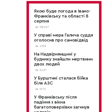
Якою буде погода в Івано-
Франківську та області 8
серпня
118407
У справі мера Галича суддя
оголосив про самовідвід
4105
На Надвірнянщині у
будинку знайшли мертвими
двох людей
2437
У Бурштині сталася бійка
біля АЗС
1073
У Франківську після
падіння з вікна
багатоповерхівки загинув