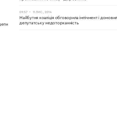
09:57
11 ЛИС., 2014
Майбутня коаліція обговорила імпічмент і домовил
депутатську недоторканність
депи