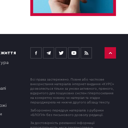
 ЖИТТЯ
тура
Всі права застережено. Повне або часткове
використання матеріалів інтернет-видання «КУРС»
алі
дозволяється тільки за умови активного, прямого,
відкритого для пошукових систем гіперпосилання
на конкретну новину чи матеріал та згадки
першоджерела не нижче другого абзацу тексту.
ожі
Заборонено передрук матеріалів з рубрики
и
«БЛОГИ» без письмового дозволу редакції.
За достовірність рекламної інформації
відповідальність несе рекламодавець.