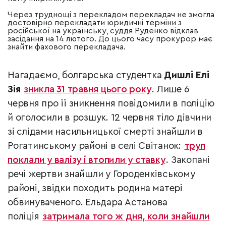
Через труднощі з перекладом перекладач не змогла
достовірно перекладати юридичні терміни з
російської на українську, суддя Руденко відклав
засідання на 14 лютого. До цього часу прокурор має
знайти фахового перекладача.
Нагадаємо, болгарська студентка
Дишлі Елі
Зія
зникла 31 травня цього року
. Лише 6
червня про її зникнення повідомили в поліцію
й оголосили в розшук. 12 червня тіло дівчини
зі слідами насильницької смерті знайшли в
Рогатинському районі в селі Світанок:
труп
поклали у валізу і втопили у ставку
. Закопані
речі жертви знайшли у Городенківському
районі, звідки походить родина матері
обвинуваченого. Ельдара Астанова
поліція
затримала того ж дня, коли знайшли