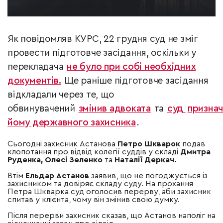
Як повідомляв КУРС, 22 грудня суд не зміг
провести підготовче засідання, оскільки у
перекладача
не було при собі необхідних
документів.
Ще раніше підготовче засідання
відкладали через те, що
обвинувачений
змінив адвоката
та
суд
призна
йому державного захисника
.
Сьогодні захисник Астанова
Петро Шкварок
подав
клопотання про відвід колегії суддів у складі
Дмитра
Руденка, Олесі Зеленко
та
Наталії Деркач.
Втім
Ельдар Астанов
заявив, що не погоджується із
захисником та довіряє складу суду. На прохання
Петра Шкварка суд оголосив перерву, аби захисник
спитав у клієнта, чому він змінив свою думку.
Після перерви захисник сказав, що Астанов наполіг на