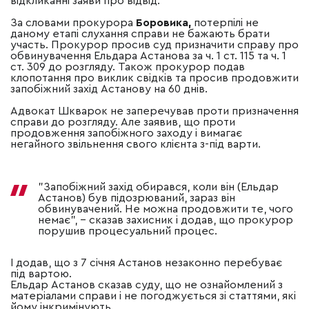
відкликанні заяви про відвід.
За словами прокурора
Боровика,
потерпілі не
даному етапі слухання справи не бажають брати
участь.
Прокурор просив суд призначити справу про
обвинувачення Ельдара Астанова
за ч. 1 ст. 115 та ч. 1
ст. 309 до розгляду. Також прокурор подав
клопотання про виклик свідків та просив продовжити
запобіжний захід Астанову на 60 днів.
Адвокат Шкварок не заперечував проти призначення
справи до розгляду. Але заявив, що проти
продовження запобіжного заходу і вимагає
негайного звільнення свого клієнта з-під варти.
"Запобіжний захід обирався, коли він (Ельдар
Астанов) був підозрюваний, зараз він
обвинувачений. Не можна продовжити те, чого
немає", – сказав захисник і додав, що прокурор
порушив процесуальний процес.
І додав, що з 7 січня Астанов незаконно перебуває
під вартою.
Ельдар Астанов сказав суду, що не ознайомлений з
матеріалами справи і не погоджується зі статтями, які
йому інкримінують.