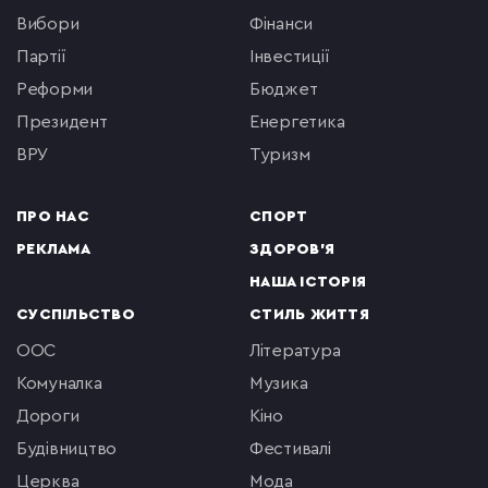
вибори
фінанси
партії
інвестиції
реформи
бюджет
президент
енергетика
ВРУ
туризм
ПРО НАС
СПОРТ
РЕКЛАМА
ЗДОРОВ'Я
НАША ІСТОРІЯ
СУСПІЛЬСТВО
СТИЛЬ ЖИТТЯ
ООС
література
комуналка
музика
Дороги
кіно
будівництво
фестивалі
церква
мода